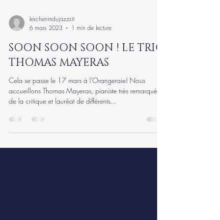
leschenindujazzsit
6 mars 2023
1 min de lecture
SOON SOON SOON ! LE TRIO
THOMAS MAYERAS
Cela se passe le 17 mars à l'Orangeraie! Nous
accueillons Thomas Mayeras, pianiste très remarqué
de la critique et lauréat de différents...