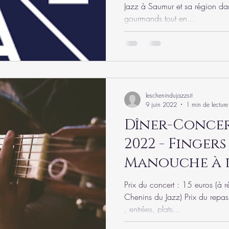
Jazz à Saumur et sa région dan
gourmands tout en...
leschenindujazzsit
9 juin 2022
1 min de lecture
Dîner-Concert
2022 - Fingers
Manouche à l
Saumur
Prix du concert : 15 euros (à ré
Chenins du Jazz) Prix du repas
, entrées, plats...