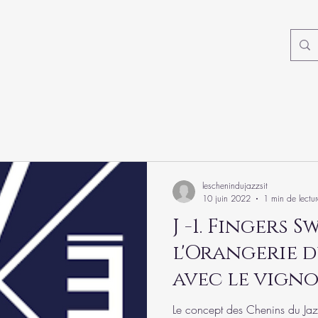
leschenindujazzsit
10 juin 2022
1 min de lectur
J -1. Fingers Swing à
l'Orangerie 
avec le vigno
Le concept des Chenins du Jaz