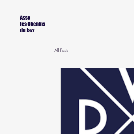
Asso
les Chenins
du Jazz
All Posts