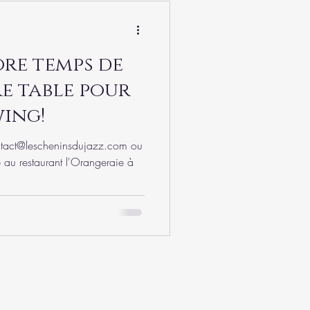
core temps de
e table pour
wing!
ntact@lescheninsdujazz.com ou
e au restaurant l'Orangeraie à