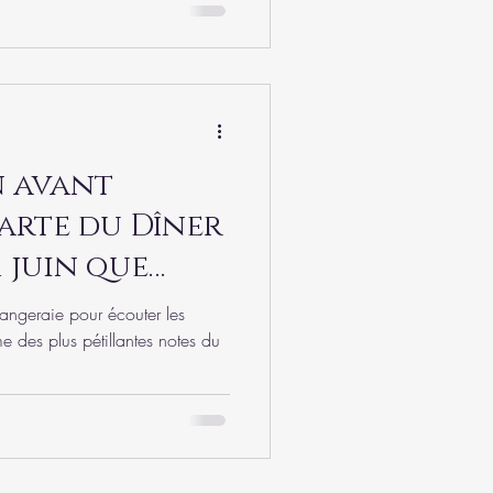
n avant
arte du Dîner
 juin que
 l'Orangeraie
ngeraie pour écouter les
e des plus pétillantes notes du