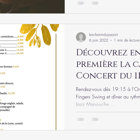
leschenindujazzsit
6 juin 2022
1 min de lecture
Découvrez e
première la c
Concert du 11
vous propose
Rendez-vous dès 19:15 à l'Ora
Fingers Swing et dîner au rythm
Jazz Manouche....