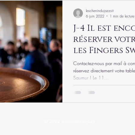
leschenindujazzsit
6 juin 2022
1 min de lecture
J-4 Il est en
réserver votr
les Fingers S
Contactez-nous par mail à co
réservez directement votre tabl
Saumur ! Le 11...
© 2022 lescheninsdujazz