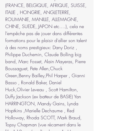
(FRANCE, BELGIQUE, AFRIQUE, SUISSE, 
ITALIE , HONGRIE, ANGLETERRE, 
ROUMANIE, MANILLE, ALLEMAGNE, 
CHINE, SUEDE, JAPON etc.…), cela ne 
l’empêche pas de jouer dans différentes 
formations pour le plaisir d’allier son talent 
à des noms prestigieux: Dany Doriz , 
Philippe Duchemin, Claude Bolling big 
band, Marc Fosset, Alain Mayeras, Pierre 
Boussaguet, Pete Allen,Chuck 
Green,Benny Bailley,Phil Harper , Gianni 
Basso , Ronald Baker, Daniel 
Huck,Olivier Leveau , Scott Hamilton, 
Duffy Jackson (ex batteur de BASIE) Yan 
HARRINGTON, Mandy Gains, Lynda 
Hoptkins ,Marielle Dechaume , Red 
Holloway, Rhoda SCOTT, Mark Braud, 
Topsy Chapman (vue récament dans le 