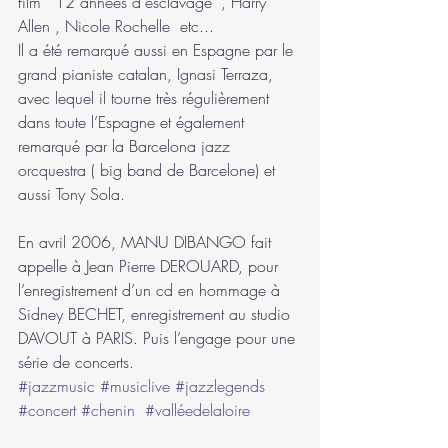
film " 12 années d'esclavage" , Harry 
Allen , Nicole Rochelle  etc...          
Il a été remarqué aussi en Espagne par le 
grand pianiste catalan, Ignasi Terraza, 
avec lequel il tourne très régulièrement 
dans toute l’Espagne et également 
remarqué par la Barcelona jazz 
orcquestra ( big band de Barcelone) et 
aussi Tony Sola.
En avril 2006, MANU DIBANGO fait 
appelle à Jean Pierre DEROUARD, pour 
l’enregistrement d’un cd en hommage à 
Sidney BECHET, enregistrement au studio 
DAVOUT à PARIS. Puis l’engage pour une 
série de concerts.
#jazzmusic
#musiclive
#jazzlegends
#concert
#chenin
#valléedelaloire